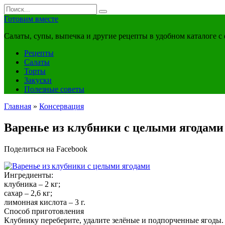
Перейти
Search
к
for:
Готовим вместе
контенту
Салаты, супы, выпечка и другие рецепты в удобном каталоге с
Рецепты
Салаты
Торты
Закуски
Полезные советы
Главная
»
Консервация
Варенье из клубники с целыми ягодами
Поделиться на Facebook
Ингредиенты:
клубника – 2 кг;
сахар – 2,6 кг;
лимонная кислота – 3 г.
Способ приготовления
Клубнику переберите, удалите зелёные и подпорченные ягоды.