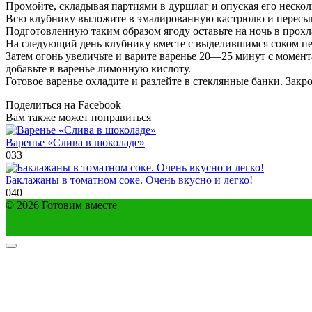
Промойте, складывая партиями в дуршлаг и опуская его несколь
Всю клубнику выложите в эмалированную кастрюлю и пересып
Подготовленную таким образом ягоду оставьте на ночь в прохл
На следующий день клубнику вместе с выделившимся соком пер
Затем огонь увеличьте и варите варенье 20—25 минут с момент
добавьте в варенье лимонную кислоту.
Готовое варенье охладите и разлейте в стеклянные банки. Зак
Поделиться на Facebook
Вам также может понравиться
Варенье «Слива в шоколаде»
0
33
Баклажаны в томатном соке. Очень вкусно и легко!
0
40
© 2026 Готовим вместе