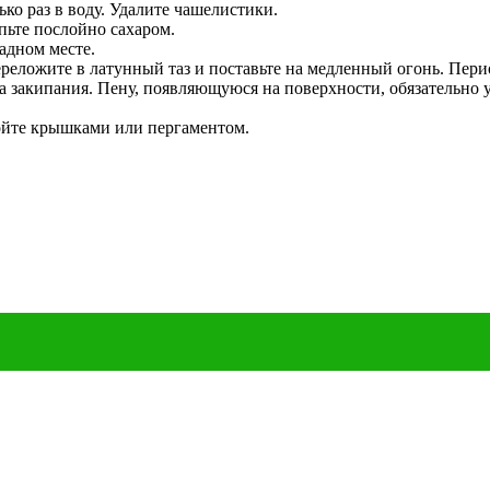
ко раз в воду. Удалите чашелистики.
ьте послойно сахаром.
адном месте.
еложите в латунный таз и поставьте на медленный огонь. Пери
а закипания. Пену, появляющуюся на поверхности, обязательно 
ройте крышками или пергаментом.