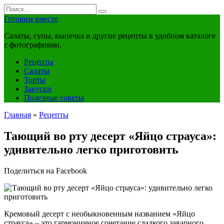
Перейти
Search
к
for:
Готовим вместе
контенту
Салаты, супы, выпечка и другие рецепты в удобном каталоге
с фотографиями.
Рецепты
Салаты
Торты
Закуски
Полезные советы
Главная
»
Рецепты
Тающий во рту десерт «Яйцо страуса»:
удивительно легко приготовить
Поделиться на Facebook
Кремовый десерт с необыкновенным названием «Яйцо
страуса» – это гармоничное сочетание сладкого заварного