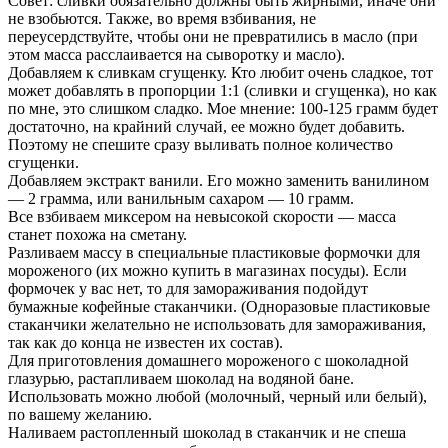
Совет: сливки обязательно должны быть жирными, иначе они
не взобьются. Также, во время взбивания, не
переусердствуйте, чтобы они не превратились в масло (при
этом масса расслаивается на сыворотку и масло).
Добавляем к сливкам сгущенку. Кто любит очень сладкое, тот
может добавлять в пропорции 1:1 (сливки и сгущенка), но как
по мне, это слишком сладко. Мое мнение: 100-125 грамм будет
достаточно, на крайний случай, ее можно будет добавить.
Поэтому не спешите сразу выливать полное количество
сгущенки.
Добавляем экстракт ванили. Его можно заменить ванилином
— 2 грамма, или ванильным сахаром — 10 грамм.
Все взбиваем миксером на невысокой скорости — масса
станет похожа на сметану.
Разливаем массу в специальные пластиковые формочки для
мороженого (их можно купить в магазинах посуды). Если
формочек у вас нет, то для замораживания подойдут
бумажные кофейные стаканчики. (Одноразовые пластиковые
стаканчики желательно не использовать для замораживания,
так как до конца не известен их состав).
Для приготовления домашнего мороженого с шоколадной
глазурью, растапливаем шоколад на водяной бане.
Использовать можно любой (молочный, черный или белый),
по вашему желанию.
Наливаем растопленный шоколад в стаканчик и не спеша