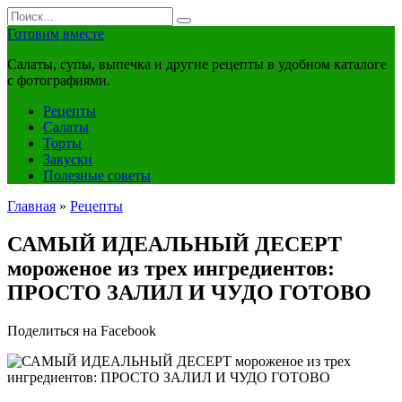
Перейти
Search
к
for:
Готовим вместе
контенту
Салаты, супы, выпечка и другие рецепты в удобном каталоге
с фотографиями.
Рецепты
Салаты
Торты
Закуски
Полезные советы
Главная
»
Рецепты
САМЫЙ ИДЕАЛЬНЫЙ ДЕСЕРТ
мороженое из трех ингредиентов:
ПРОСТО ЗАЛИЛ И ЧУДО ГОТОВО
Поделиться на Facebook