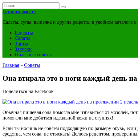
Перейти
Search
к
for:
Готовим вместе
контенту
Салаты, супы, выпечка и другие рецепты в удобном каталоге с
Рецепты
Салаты
Торты
Закуски
Полезные советы
Главная
»
Советы
Она втирала это в ноги каждый день на 
Поделиться на Facebook
Обычная пищевая сода помогла мне избавиться от мозолей, по
помогали мне добиться идеальной кожи на ступнях!
Если ты носишь не совсем подходящую по размеру обувь, если
средства, чем сода, не отыскать! Делюсь рецептом, проверенн