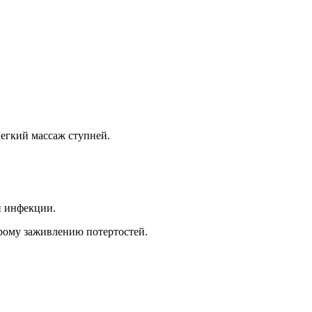
легкий массаж ступней.
й инфекции.
трому заживлению потертостей.