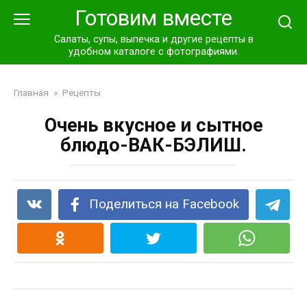
Перейти
Готовим вместе
к
контенту
Салаты, супы, выпечка и другие рецепты в
удобном каталоге с фотографиями.
Главная
»
Рецепты
Очень вкусное и сытное
блюдо-ВАК-БЭЛИШ.
Поделиться на Facebook