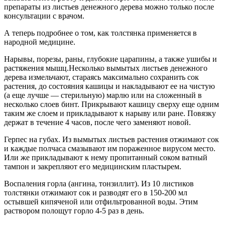
препараты из листьев денежного дерева можно только после
консультации с врачом.
А теперь подробнее о том, как толстянка применяется в
народной медицине.
Нарывы, порезы, раны, глубокие царапины, а также ушибы и
растяжения мышц.Несколько вымытых листьев денежного
дерева измельчают, стараясь максимально сохранить сок
растения, до состояния кашицы и накладывают ее на чистую
(а еще лучше — стерильную) марлю или на сложенный в
несколько слоев бинт. Прикрывают кашицу сверху еще одним
таким же слоем и прикладывают к нарыву или ране. Повязку
держат в течение 4 часов, после чего заменяют новой.
Герпес на губах. Из вымытых листьев растения отжимают сок
и каждые полчаса смазывают им пораженное вирусом место.
Или же прикладывают к нему пропитанный соком ватный
тампон и закрепляют его медицинским пластырем.
Воспаления горла (ангина, тонзиллит). Из 10 листиков
толстянки отжимают сок и разводят его в 150-200 мл
остывшей кипяченой или отфильтрованной воды. Этим
раствором полощут горло 4-5 раз в день.