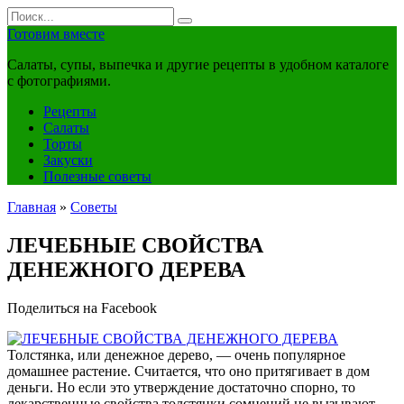
Перейти
Search
к
for:
Готовим вместе
контенту
Салаты, супы, выпечка и другие рецепты в удобном каталоге
с фотографиями.
Рецепты
Салаты
Торты
Закуски
Полезные советы
Главная
»
Советы
ЛЕЧЕБНЫЕ СВОЙСТВА
ДЕНЕЖНОГО ДЕРЕВА
Поделиться на Facebook
Толстянка, или денежное дерево, — очень популярное
домашнее растение. Считается, что оно притягивает в дом
деньги. Но если это утверждение достаточно спорно, то
лекарственные свойства толстянки сомнений не вызывают.