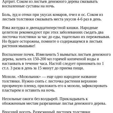
Артрит. Соком из листьев денежного дерева смазывать
воспаленные суставы на ночь.
Боль, зуд и отеки при укусах комаров, пчел и ос. Соком из
листьев толстянки смазывать места укусов 4-6 раз в день.
Язва желудка и двенадцатиперстной кишки. Народные
целители рекомендуют при этих заболеваниях съедать два
листочка толстянки за час до еды, тщательно их пережевывая.
Но будьте осторожны, помните о содержащемся в листьях
растения мышьяке!
Воспаление почек. Измельчить 5 вымытых листьев денежного
дерева, залить их 150-200 мл горячей кипяченой воды и
настаивать в течение часа. Настой следует принимать по 1
ст.л. 3 раза в день за 15 минут до приема пищи.
Мозоли. «Мозольник» — еще одно народное название
толстянки. Нужно снять с листочка растения верхнюю
прозрачную пленку, приложить его к мозоли, зафиксировать
пластырем и оставить на ночь.
Несильные ожоги без волдырей. Прикладывать к
обожженным местам разрезанные листья денежного дерева.
Вросший ноготь. Разрезанный листочек толстянки