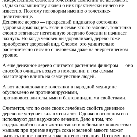
Однако большинству людей о них практически ничего не
известно. Поэтому поговорим именно о толстянке-
целительнице.
Денежное дерево — прекрасный индикатор состояния
здоровья домочадцев. Если в семье кто-то заболел, толстянка
словно втягивает негативную энергию болезни и начинает
чахнуть. Но когда человек выздоравливает, дерево тоже
приобретает здоровый вид. Словом, это удивительно
растениетесно связано с человеком даже на энергетическом
уровне.
А еще денежное дерево считается растением-фильтром — оно
способно очищать воздух в помещении и тем самым
благотворно влиять на самочувствие людей.
А вот использование толстянки в народной медицине
обусловлено ее противовирусными,
противовоспалительными и бактерицидными свойствами.
Считается, что по силе своих лечебных свойств денежное
дерево не уступает каланхоэ и алоэ. Однако в основном его
используют для наружного лечения. Дело в том, что
содержащийся в листьях толстянки в небольших количествах
мышьяк при приеме внутрь сока и зеленой мякоти может
вызвать понос, рвоту и даже потерю сознания. Поэтому пить