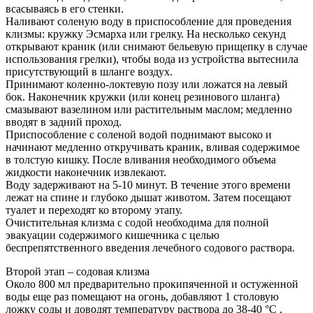
всасываясь в его стенки.
Наливают соленую воду в приспособление для проведения
клизмы: кружку Эсмарха или грелку. На несколько секунд
открывают краник (или снимают бельевую прищепку в случае
использования грелки), чтобы вода из устройства вытеснила
присутствующий в шланге воздух.
Принимают коленно-локтевую позу или ложатся на левый
бок. Наконечник кружки (или конец резинового шланга)
смазывают вазелином или растительным маслом; медленно
вводят в задний проход.
Приспособление с соленой водой поднимают высоко и
начинают медленно откручивать краник, вливая содержимое
в толстую кишку. После вливания необходимого объема
жидкости наконечник извлекают.
Воду задерживают на 5-10 минут. В течение этого времени
лежат на спине и глубоко дышат животом. Затем посещают
туалет и переходят ко второму этапу.
Очистительная клизма с содой необходима для полной
эвакуации содержимого кишечника с целью
беспрепятственного введения лечебного содового раствора.
Второй этап – содовая клизма
Около 800 мл предварительно прокипяченной и остуженной
воды еще раз помещают на огонь, добавляют 1 столовую
ложку соды и доводят температуру раствора до 38-40 °C .