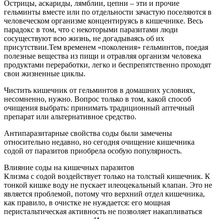
Острицы, аскариды, лямблии, цепни – эти и прочие
гельминты вместе или по отдельности зачастую поселяются в
человеческом организме концентируясь в кишечнике. Весь
парадокс в том, что с некоторыми паразитами люди
сосуществуют всю жизнь, не догадываясь об их
присутствии.Тем временем «поколения» гельминтов, поедая
полезные вещества из пищи и отравляя организм человека
продуктами переработки, легко и беспрепятственно проходят
свои жизненные циклы.
Чистить кишечник от гельминтов в домашних условиях,
несомненно, нужно. Вопрос только в том, какой способ
очищения выбрать: принимать традиционный аптечный
препарат или альтернативное средство.
Антипаразитарные свойства соды были замечены
относительно недавно, но сегодня очищение кишечника
содой от паразитов приобрела особую популярность.
Влияние соды на кишечных паразитов
Клизма с содой воздействует только на толстый кишечник. К
тонкой кишке воду не пускает илеоцекальный клапан. Это не
является проблемой, потому что верхний отдел кишечника,
как правило, в очистке не нуждается: его мощная
перистальтическая активность не позволяет накапливаться