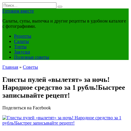
Перейти
Search
к
for:
Готовим вместе
контенту
Салаты, супы, выпечка и другие рецепты в удобном каталоге
с фотографиями.
Рецепты
Салаты
Торты
Закуски
Полезные советы
Главная
»
Советы
Глисты пулей «вылетят» за ночь!
Народное средство за 1 рубль!Быстрее
записывайте рецепт!
Поделиться на Facebook