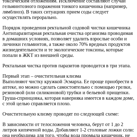
токсическим отложениям. Исключение составляют случаи
гельминтозного поражения тонкого кишечника (например,
лямблиоз). В таких ситуациях прием соды следует
осуществлять перорально.
Порядок проведения ректальной содовой чистки кишечника
Антипаразитарная ректальная очистка организма проводимая
в домашних условиях, позволяет удалить взрослые особи и
личинки гельминтов, а также около 70% вредных продуктов
жизнедеятельности и те экологические токсины, которые
попали в ЖКТ из внешней среды.
Ректальная чистка против паразитов проводится в три этапа.
Первый этап – очистительная клизма
Выполняют чистку кружкой Эсмарха. Ее проще приобрести в
аптеке, но можно сделать самостоятельно с помощью грелки,
резиновой (или силиконовой) трубки и бельевой прищепки.
Груша-спринцовка, которая наверняка имеется в каждом доме,
с этой целью справляется плохо.
Очистительную клизму проводят по следующей схеме:
В зависимости от телосложения человека, берут от 1 до 2
литров кипяченой воды. Добавляют 1-2 столовые ложки соли:
она необходима для того, чтобы вода промыла кишечник, не