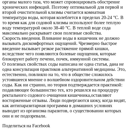
органы малого таза, что может спровоцировать обострение
хронических инфекций. Поэтому оптимальной для первой и
второй очистительной клизмы считается комнатная
температура воды, которая колеблется в пределах 20-24 °С. В
то время как для содовой клизмы используют более теплую
воду температурой около 38-40 °C. В теплой воде сода
максимально раскрывает свои полезные свойства.
Скорость введения. Вливание воды в кишечник не должно
вызывать дискомфортных ощущений. Чрезмерно быстрое
введение вызывает резкое растяжение прямой кишки,
вследствие чего появляются болевые ощущения, которые
блокируют работу печени, почек, иммунной системы.
О полезных свойствах соды написана не одна статья, дана не
одна консультация практиков альтернативной медицины. Это,
естественно, повлияло на то, что в обществе сложилось
устоявшееся мнение о волшебном оздоровительном действии
соды. Как ни странно, но теория подтверждается практикой:
подавляющее большинство тех, кто решился на процедуру
ректального содового очищения кишечника,оставляют
восторженные отзывы. Люди подвергаются шоку, когда видят,
как антипаразитарная программа в домашних условиях
выводит из организма паразитов, о существовании которых
они и не подозревали.
Поделиться на Facebook