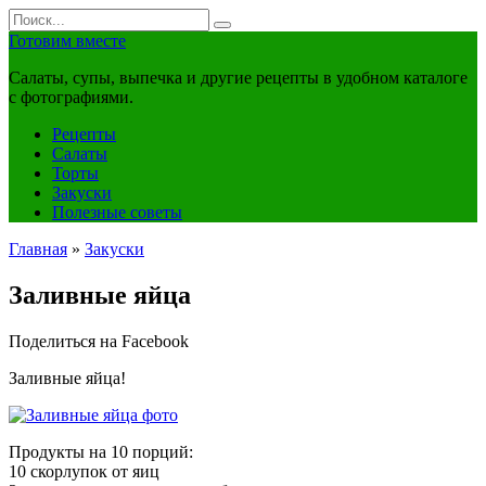
Перейти
Search
к
for:
Готовим вместе
контенту
Салаты, супы, выпечка и другие рецепты в удобном каталоге
с фотографиями.
Рецепты
Салаты
Торты
Закуски
Полезные советы
Главная
»
Закуски
Заливные яйца
Поделиться на Facebook
Заливные яйца!
Продукты на 10 порций:
10 скорлупок от яиц