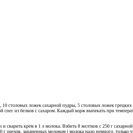
ов, 10 столовых ложек сахарной пудры, 5 столовых ложек грецки
й снег из белков с сахаром. Каждый корж выпекать при температ
 и cварить крем в 1 л молока. Взбить 8 желтков с 250 г сахарно
0 г орехов, запаренных молоком ( молока надо немного, только ч