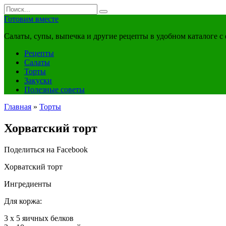
Перейти
Search
к
for:
Готовим вместе
контенту
Салаты, супы, выпечка и другие рецепты в удобном каталоге с
Рецепты
Салаты
Торты
Закуски
Полезные советы
Главная
»
Торты
Хорватский торт
Поделиться на Facebook
Хорватский торт
Ингредиенты
Для коржа:
3 х 5 яичных белков