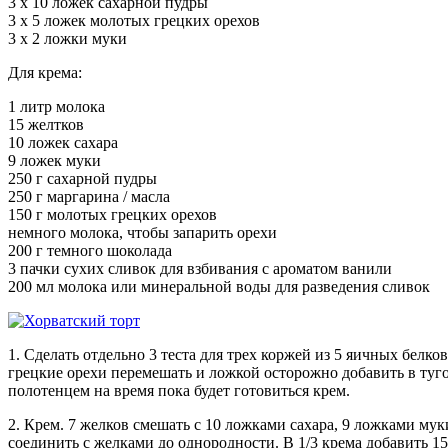
3 х 10 ложек сахарной пудры
3 х 5 ложек молотых грецких орехов
3 х 2 ложки муки
Для крема:
1 литр молока
15 желтков
10 ложек сахара
9 ложек муки
250 г сахарной пудры
250 г маргарина / масла
150 г молотых грецких орехов
немного молока, чтобы запарить орехи
200 г темного шоколада
3 пачки сухих сливок для взбивания с ароматом ванили
200 мл молока или минеральной воды для разведения сливок
1. Сделать отдельно 3 теста для трех коржей из 5 яичных белк
грецкие орехи перемешать и ложкой осторожно добавить в туго
полотенцем на время пока будет готовиться крем.
2. Крем. 7 желков смешать с 10 ложками сахара, 9 ложками муки
соединить с желками до однородности. В 1/3 крема добавить 15