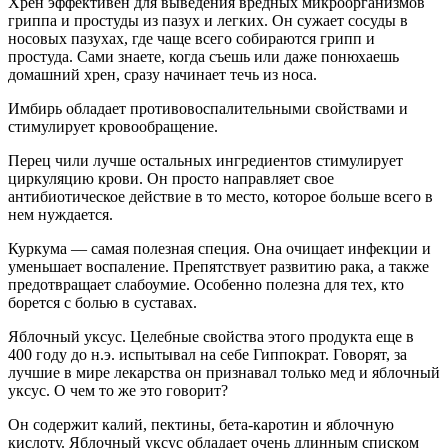
Хрен эффективен для выведения вредных микроорганизмов
гриппа и простуды из пазух и легких. Он сужает сосуды в
носовых пазухах, где чаще всего собираются грипп и
простуда. Сами знаете, когда съешь или даже понюхаешь
домашний хрен, сразу начинает течь из носа.
Имбирь обладает противовоспалительными свойствами и
стимулирует кровообращение.
Перец чили лучше остальных ингредиентов стимулирует
циркуляцию крови. Он просто направляет свое
антибиотическое действие в то место, которое больше всего в
нем нуждается.
Куркума — самая полезная специя. Она очищает инфекции и
уменьшает воспаление. Препятствует развитию рака, а также
предотвращает слабоумие. Особенно полезна для тех, кто
борется с болью в суставах.
Яблочный уксус. Целебные свойства этого продукта еще в
400 году до н.э. испытывал на себе Гиппократ. Говорят, за
лучшие в мире лекарства он признавал только мед и яблочный
уксус. О чем то же это говорит?
Он содержит калий, пектины, бета-каротин и яблочную
кислоту. Яблочный уксус обладает очень длинным списком