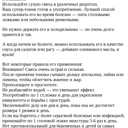
Используйте сухую смесь в различных рецептах.
Ваш супер-тоник готов к употреблению. Лучший способ
использовать его во время болезни — пить столовыми
ложками или небольшими рюмочками.
Не нужно держать его в холодильнике — он очень долго
хранится и так.
А когда ничем не болеете, можно использовать его в качестве
соуса для салатов или рагу — добавьте оливкового масла, и
вуаля!
Вот некоторые правила его применения:
Внимание! Смесь очень острая и сильная.
После принятия тоника съешьте дольку апельсина, лайма или
лимона, чтобы облегчить жжение и жар.
Прополощите и проглотите.
Не разбавляйте водой — это уменьшит эффект.
Употребляйте по 1 ст.ложке в день для укрепления
иммунитета и борьбы с простудой.
Увеличивайте дозу изо дня в день, пока она не достигнет
размера 1 рюмки в день.
Если вы боретесь с более серьезной болезнью или инфекцией,
принимайте по 1 столовой ложке микстуры 5-6 раз в день.
Нет противопоказаний для беременных и детей (в самых