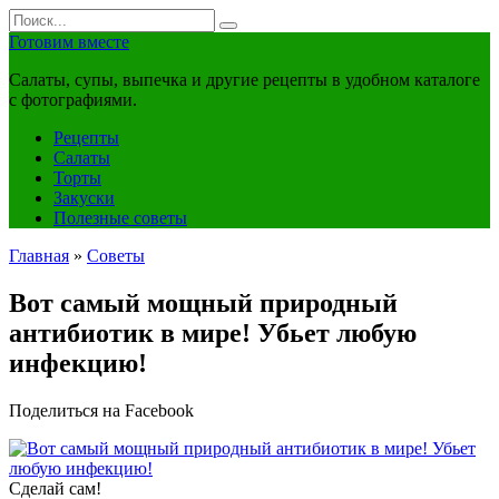
Перейти
Search
к
for:
Готовим вместе
контенту
Салаты, супы, выпечка и другие рецепты в удобном каталоге
с фотографиями.
Рецепты
Салаты
Торты
Закуски
Полезные советы
Главная
»
Советы
Вот самый мощный природный
антибиотик в мире! Убьет любую
инфекцию!
Поделиться на Facebook
Сделай сам!