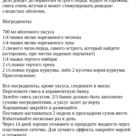
дело дойдет до обработки острого перца. Будьте осторожны,
смесь очень жгучая и может стимулировать реакцию
слизистых оболочек.
Ингредиенты:
700 мл яблочного уксуса
1/4 чашки мелко нарезанного чеснока
1/4 чашки мелко нарезанного лука
2 свежего чили-перца, самого острого, который найдете
(осторожно, при чистке наденьте перчатки!)
1/4 чашки тертого имбиря
2 ст.ложки тертого хрена
2 ст.ложки пудры куркумы, либо 2 кусочка корня куркумы
Приготовление:
Все ингредиенты, кроме уксуса, соедините в миске.
Переложите смесь в керамическую банку.
Залейте смесь уксусом. 2/3 банки должно быть заполнено
сухими ингредиентами, а уксус залит до верху.
Хорошенько закройте и размешайте.
Поставьте настаиваться 2 недели в прохладном сухом месте.
Взбалтывайте несколько раз в день.
Через 14 дней хорошо отожмите и процедите жидкость через
пластиковое ситечко. Для лучшего эффекта, накройте марлей
и отожмите.