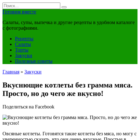
Перейти
Search
к
for:
Готовим вместе
контенту
Салаты, супы, выпечка и другие рецепты в удобном каталоге
с фотографиями.
Рецепты
Салаты
Торты
Закуски
Полезные советы
Главная
»
Закуски
Вкуснющие котлеты без грамма мяса.
Просто, но до чего же вкусно!
Поделиться на Facebook
Овсяные котлеты. Готовятся такие котлеты без мяса, но могу с
уверенностью сказать, что они очень вкусные. Простые в