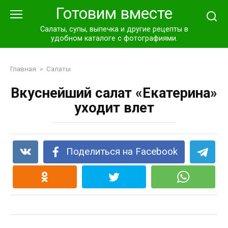
Перейти
Готовим вместе
к
контенту
Салаты, супы, выпечка и другие рецепты в
удобном каталоге с фотографиями.
Главная
»
Салаты
Вкуснейший салат «Екатерина»
уходит влет
Поделиться на Facebook