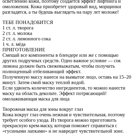
осветлению кожи, поэтому создается эффект лифтинга и
омоложения. Кожа приобретет здоровый вид, морщинки
разгладятся, а ты будешь выглядеть на пару лет моложе!
ТЕБЕ ПОНАДОБИТСЯ
1 ст. л. творога
2 ст. л. молока
2 ст. л. лимонного сока
1 ч. л. мёда
ПРИГОТОВЛЕНИЕ
Смешай все компоненты в блендере или же с помощью
других подручных средств. Одно важное условие — сок
лимона должен быть свежевыжатым, чтобы получить
полноценный отбеливающий эффект.
Полученную массу нанеси на вымытое лицо, оставь на 15–20
минут. Затем смой маску теплой водой.
Если удвоить количество ингредиентов, то можно нанести
маску на область декольте. Эффект потрясающий!
омолаживающая маска для лица
Творожная маска для зоны вокруг глаз
Кожа вокруг глаз очень нежная и чувствительная, поэтому
требует особого ухода. Из творога можно приготовить
прекрасную крем-маску, которая поможет справиться с
«гусиными лапками» и не навредит чувствительной зоне.