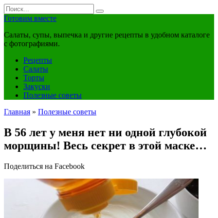
Перейти
Search
к
for:
Готовим вместе
контенту
Салаты, супы, выпечка и другие рецепты в удобном каталоге
с фотографиями.
Рецепты
Салаты
Торты
Закуски
Полезные советы
Главная
»
Полезные советы
В 56 лет у меня нет ни одной глубокой
морщины! Весь секрет в этой маске…
Поделиться на Facebook