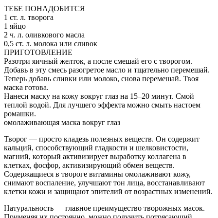
ТЕБЕ ПОНАДОБИТСЯ
1 ст. л. творога
1 яйцо
2 ч. л. оливкового масла
0,5 ст. л. молока или сливок
ПРИГОТОВЛЕНИЕ
Разотри яичный желток, а после смешай его с творогом.
Добавь в эту смесь разогретое масло и тщательно перемешай.
Теперь добавь сливки или молоко, снова перемешай. Твоя
маска готова.
Нанеси маску на кожу вокруг глаз на 15–20 минут. Смой
теплой водой. Для лучшего эффекта можно смыть настоем
ромашки.
омолаживающая маска вокруг глаз
Творог — просто кладезь полезных веществ. Он содержит
кальций, способствующий гладкости и шелковистости,
магний, который активизирует выработку коллагена в
клетках, фосфор, активизирующий обмен веществ.
Содержащиеся в твороге витамины омолаживают кожу,
снимают воспаление, улучшают тон лица, восстанавливают
клетки кожи и защищают эпителий от возрастных изменений.
Натуральность — главное преимущество творожных масок.
Применяя их постоянно, можно получить потрясающий