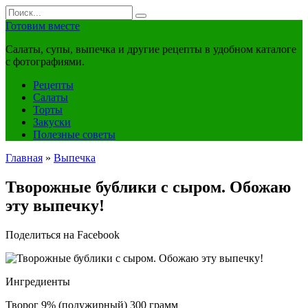
Перейти
Search
к
for:
Готовим вместе
контенту
Салаты, супы, выпечка и другие рецепты в удобном каталоге
с фотографиями.
Рецепты
Салаты
Торты
Закуски
Полезные советы
Главная
»
Выпечка
Творожные бублики с сыром. Обожаю
эту выпечку!
Поделиться на Facebook
Ингредиенты
Творог 9% (полужирный) 300 грамм