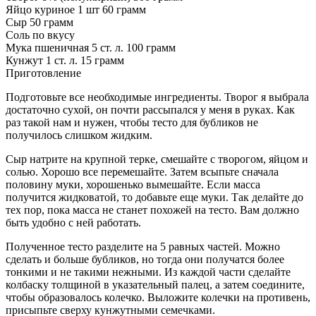
Яйцо куриное 1 шт 60 грамм
Сыр 50 грамм
Соль по вкусу
Мука пшеничная 5 ст. л. 100 грамм
Кунжут 1 ст. л. 15 грамм
Приготовление
Подготовьте все необходимые ингредиенты. Творог я выбрала
достаточно сухой, он почти рассыпался у меня в руках. Как
раз такой нам и нужен, чтобы тесто для бубликов не
получилось слишком жидким.
Сыр натрите на крупной терке, смешайте с творогом, яйцом и
солью. Хорошо все перемешайте. Затем всыпьте сначала
половину муки, хорошенько вымешайте. Если масса
получится жидковатой, то добавьте еще муки. Так делайте до
тех пор, пока масса не станет похожей на тесто. Вам должно
быть удобно с ней работать.
Полученное тесто разделите на 5 равных частей. Можно
сделать и больше бубликов, но тогда они получатся более
тонкими и не такими нежными. Из каждой части сделайте
колбаску толщиной в указательный палец, а затем соедините,
чтобы образовалось колечко. Выложите колечки на противень,
присыпьте сверху кунжутными семечками.