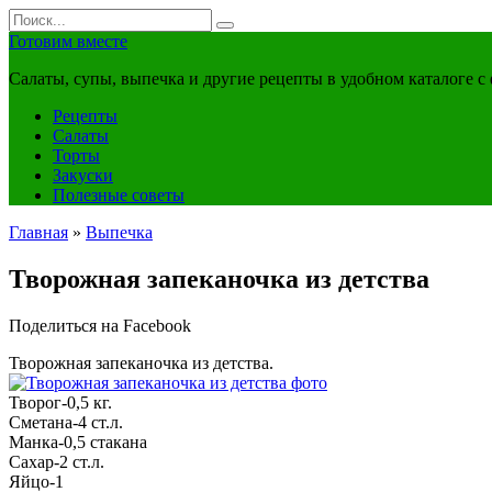
Перейти
Search
к
for:
Готовим вместе
контенту
Салаты, супы, выпечка и другие рецепты в удобном каталоге с
Рецепты
Салаты
Торты
Закуски
Полезные советы
Главная
»
Выпечка
Творожная запеканочка из детства
Поделиться на Facebook
Творожная запеканочка из детства.
Творог-0,5 кг.
Сметана-4 ст.л.
Манка-0,5 стакана
Сахар-2 ст.л.
Яйцо-1