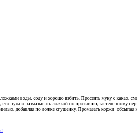
 ложками воды, соду и хорошо взбить. Просеять муку с какао, см
на, его нужно размазывать ложкой по противню, застеленному пе
ванилью, добавляя по ложке сгущенку. Промазать коржи, обсыпая