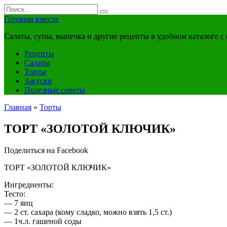
Перейти
Search
к
for:
Готовим вместе
контенту
Салаты, супы, выпечка и другие рецепты в удобном каталоге с
Рецепты
Салаты
Торты
Закуски
Полезные советы
Главная
»
Торты
ТОРТ «ЗОЛОТОЙ КЛЮЧИК»
Поделиться на Facebook
ТОРТ «ЗОЛОТОЙ КЛЮЧИК»
Ингредиенты:
Тесто:
— 7 яиц
— 2 ст. сахара (кому сладко, можно взять 1,5 ст.)
— 1ч.л. гашеной соды