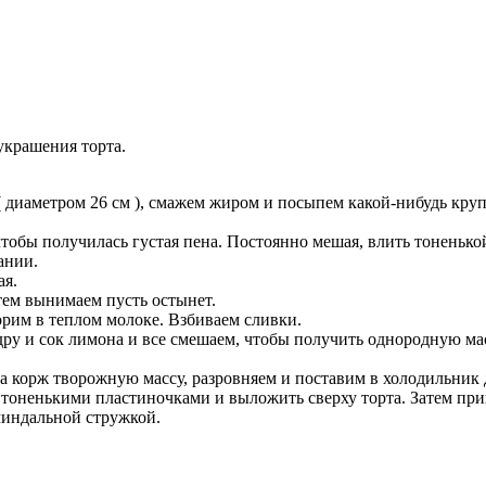
украшения торта.
 диаметром 26 см ), смажем жиром и посыпем какой-нибудь круп
тобы получилась густая пена. Постоянно мешая, влить тоненькой
ании.
ая.
тем вынимаем пусть остынет.
орим в теплом молоке. Взбиваем сливки.
дру и сок лимона и все смешаем, чтобы получить однородную ма
корж творожную массу, разровняем и поставим в холодильник дл
тоненькими пластиночками и выложить сверху торта. Затем приг
 миндальной стружкой.