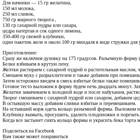
Для начинки — 15 гр желатина,
150 мл молока,
250 мл сливок,
750 гр жирного творога ,
130 гр сахарной пудры или сахара,
цедра натертая и сок одного лимона,
350-400 гр свежей клубники,
один пакетик желе и около 100 гр миндаля в виде стружки для 
Приготовление:
Сразу же включим духовку на 175 градусов. Разъемную форму (
Белки взбиваем в крутую пену.
Желтки растираем с сахарной пудрой и растительным маслом, ч
Смешаем муку с разрыхлителем и также добавим при помешив
Затем осторожно введем в смесь взбитые белки также помешив
Готовое тесто выложим в форму будем печь двадцать минут. За
Желатин замачиваем в холодной воде и после набухания, раств
Творог смешиваем с сахарной пудрой или сахаром, добавим це
В остывшую массу добавим сливки взбитые и перемешиваем.
На остывший корж одеть кольцо разъемной формы. Выложим на 
Клубнику вымыть, просушить, удалить плодоножки и порезать 
Когда все застынет снять кольцо формы и украсить бока торта
Поделиться на Facebook
Вам также может понравиться