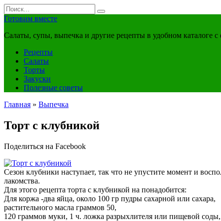
Перейти
Search
к
for:
Готовим вместе
контенту
Салаты, супы, выпечка и другие рецепты в удобном каталоге с
Рецепты
Салаты
Торты
Закуски
Полезные советы
Главная
»
Выпечка
Торт с клубникой
Поделиться на Facebook
Сезон клубники наступает, так что не упустите момент и во
лакомства.
Для этого рецепта торта с клубникой на понадобится:
Для коржа -два яйца, около 100 гр пудры сахарной или сахара,
растительного масла граммов 50,
120 граммов муки, 1 ч. ложка разрыхлителя или пищевой соды