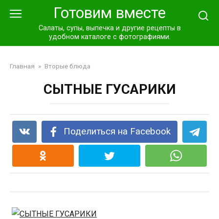
Перейти
Готовим вместе
к
контенту
Салаты, супы, выпечка и другие рецепты в
удобном каталоге с фотографиями.
Главная
»
Вторые блюда
СЫТНЫЕ ГУСАРИКИ
Поделиться на Facebook