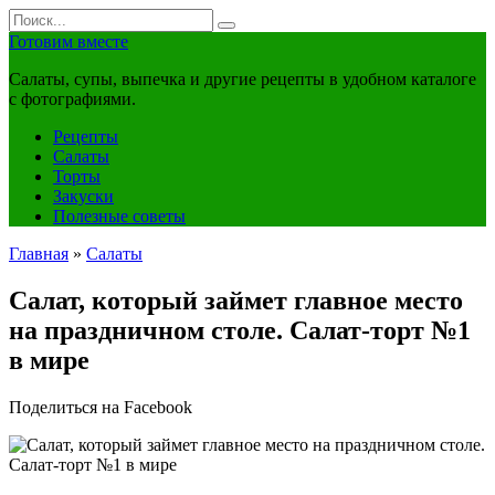
Перейти
Search
к
for:
Готовим вместе
контенту
Салаты, супы, выпечка и другие рецепты в удобном каталоге
с фотографиями.
Рецепты
Салаты
Торты
Закуски
Полезные советы
Главная
»
Салаты
Салат, который займет главное место
на праздничном столе. Салат-торт №1
в мире
Поделиться на Facebook