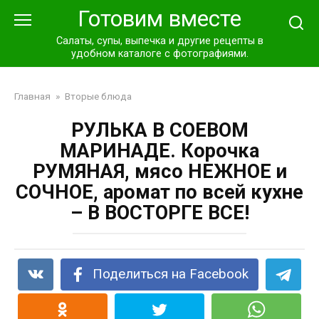
Перейти
Готовим вместе
к
контенту
Салаты, супы, выпечка и другие рецепты в
удобном каталоге с фотографиями.
Главная
»
Вторые блюда
РУЛЬКА В СОЕВОМ
МАРИНАДЕ. Корочка
РУМЯНАЯ, мясо НЕЖНОЕ и
СОЧНОЕ, аромат по всей кухне
– В ВОСТОРГЕ ВСЕ!
Поделиться на Facebook