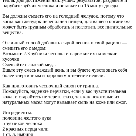
тепла. Для достижения наилучших результатов, раздавите и
нарубите зубчик чеснока и оставьте на 15 минут до еды.
Вы должны съедать его на голодный желудок, потому что
когда ваш желудок переполнен пищей, для вашего организма
может быть трудным обработать и поглотить все питательные
вещества.
Отличный способ добавить сырой чеснок в свой рацион —
смешать его с медом:
Возьмите 2-3 зубчика чеснока и нарежьте их на мелкие
кусочки.
Смешайте с ложкой меда.
Ешьте эту смесь каждый день, и вы будете чувствовать себя
более энергичным и здоровым в течение недели.
Как приготовить чесночный сироп от гриппа.
Пожалуйста, наденьте перчатки, если у вас чувствительная
кожа, и старайтесь не тереть глаза, так как некоторые из
натуральных масел могут вызывает сыпь на коже или ожог.
Ингредиенты:
половина желтого лука
5 зубчиков чеснока
2 красных перца чили
1 ст. л. имбиря