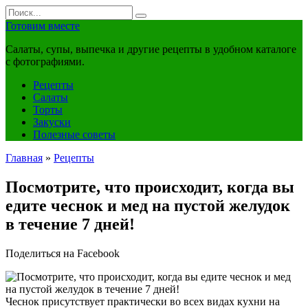
Перейти
Search
к
for:
Готовим вместе
контенту
Салаты, супы, выпечка и другие рецепты в удобном каталоге
с фотографиями.
Рецепты
Салаты
Торты
Закуски
Полезные советы
Главная
»
Рецепты
Посмотрите, что происходит, когда вы
едите чеснок и мед на пустой желудок
в течение 7 дней!
Поделиться на Facebook
Чеснок присутствует практически во всех видах кухни на