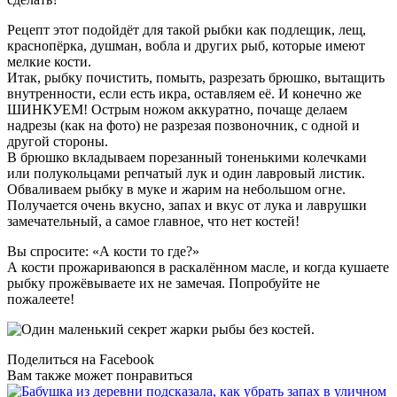
Рецепт этот подойдёт для такой рыбки как подлещик, лещ,
краснопёрка, душман, вобла и других рыб, которые имеют
мелкие кости.
Итак, рыбку почистить, помыть, разрезать брюшко, вытащить
внутренности, если есть икра, оставляем её. И конечно же
ШИНКУЕМ! Острым ножом аккуратно, почаще делаем
надрезы (как на фото) не разрезая позвоночник, с одной и
другой стороны.
В брюшко вкладываем порезанный тоненькими колечками
или полукольцами репчатый лук и один лавровый листик.
Обваливаем рыбку в муке и жарим на небольшом огне.
Получается очень вкусно, запах и вкус от лука и лаврушки
замечательный, а самое главное, что нет костей!
Вы спросите: «А кости то где?»
А кости прожариваюnся в раскалённом масле, и когда кушаете
рыбку прожёвываете их не замечая. Попробуйте не
пожалеете!
Поделиться на Facebook
Вам также может понравиться