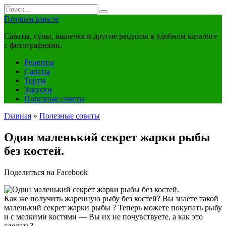
Перейти
Search
к
for:
Готовим вместе
контенту
Салаты, супы, выпечка и другие рецепты в удобном каталоге
с фотографиями.
Рецепты
Салаты
Торты
Закуски
Полезные советы
Главная
»
Полезные советы
Один маленький секрет жарки рыбы
без костей.
Поделиться на Facebook
Как же получить жаренную рыбу без костей? Вы знаете такой
маленький секрет жарки рыбы ? Теперь можете покупать рыбу
и с мелкими костями — Вы их не почувствуете, а как это
сделать?