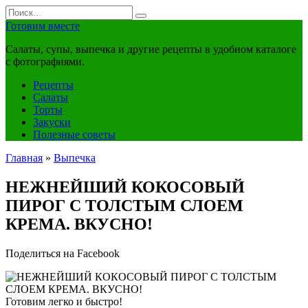
Перейти
Search
к
for:
Готовим вместе
контенту
Салаты, супы, выпечка и другие рецепты в удобном каталоге
с фотографиями.
Рецепты
Салаты
Торты
Закуски
Полезные советы
Главная
»
Выпечка
НЕЖНЕЙШИЙ КОКОСОВЫЙ
ПИРОГ С ТОЛСТЫМ СЛОЕМ
КРЕМА. ВКУСНО!
Поделиться на Facebook
Готовим легко и быстро!