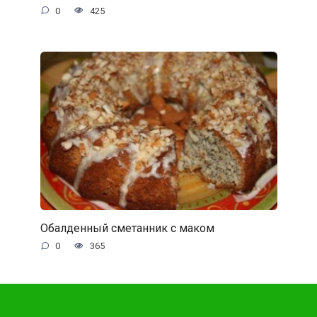
0
425
Обалденный сметанник с маком
0
365