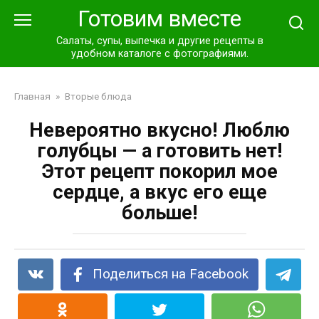
Перейти
Готовим вместе
к
контенту
Салаты, супы, выпечка и другие рецепты в
удобном каталоге с фотографиями.
Главная
»
Вторые блюда
Невероятно вкусно! Люблю
голубцы — а готовить нет!
Этот рецепт покорил мое
сердце, а вкус его еще
больше!
Поделиться на Facebook