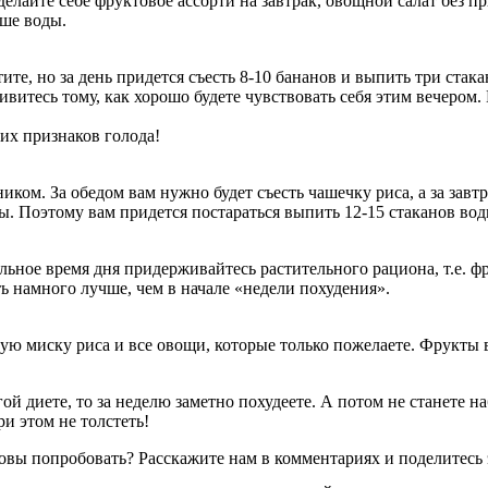
елайте себе фруктовое ассорти на завтрак, овощной салат без п
ьше воды.
тите, но за день придется съесть 8-10 бананов и выпить три стака
дивитесь тому, как хорошо будете чувствовать себя этим вечером
ких признаков голода!
ником. За обедом вам нужно будет съесть чашечку риса, а за за
ы. Поэтому вам придется постараться выпить 12-15 стаканов вод
тальное время дня придерживайтесь растительного рациона, т.е.
ь намного лучше, чем в начале «недели похудения».
ю миску риса и все овощи, которые только пожелаете. Фрукты в 
ой диете, то за неделю заметно похудеете. А потом не станете н
и этом не толстеть!
отовы попробовать? Расскажите нам в комментариях и поделитесь