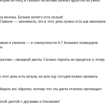
риправ на обед и съешьте несколько разных фруктов на ужин.
на молока. Больше ничего есть нельзя!
. Главное — запомнить, что в этот день нужно есть как минимум
втраком и ужином — в совокупности 6-7 больших помидоров.
ы.
 фруктово—овощной диеты. Сильно терпеть не придется: к этому
этот день есть нельзя, но всю еду сегодня нужно запивать
абирать вес обратно, потому что эта диета отлично прочищает
 этой диетой с друзьями и близкими!