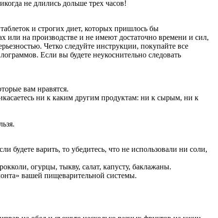
когда не длились дольше трех часов!
з таблеток и строгих диет, которых пришлось бы
х или на производстве и не имеют достаточно времени и сил,
серьезностью. Четко следуйте инструкции, покупайте все
лограммов. Если вы будете неукоснительно следовать
торые вам нравятся.
икасаетесь ни к каким другим продуктам: ни к сырым, ни к
льзя.
и будете варить, то убедитесь, что не использовали ни соли,
рокколи, огурцы, тыкву, салат, капусту, баклажаны.
ремонта» вашей пищеварительной системы.