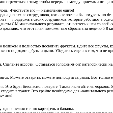
жно стремиться к тому, чтобы перерывы между приемами пищи ни
лода. Чувствуете его — немедленно ешьте!
дана для тех ее сотрудников, которые хотели бы похудеть, но бе
нта — поддержать своих сотрудников, которые работают в офиса
т диеты GM максимального результата, отнеситесь к ней со всей 
оказано, что этот план поможет вам сбросить за неделю 5-8 ки
 целиком и полностью посвятить фруктам. Едите все фрукты, ко
сего подходят арбузы и дыни. Убедитесь еще и в том, что не пр
. Сделайте ассорти. Оставаться голодным(-ой) категорически не
ятся. Можете отварить, можете поглощать сырыми. Вот только есл
я. Это будет безопасно, поверьте. Также налегайте на морковь, б
аз сходите в туалет. Это крайне необходимо для «капитального 
х» дня!
годно, нельзя только картофель и бананы.