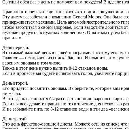
Сытный обед раз в день не поможет вам похудеть! В идеале ну
Правило второе: вы не должны жить в эти дни с ощущением го
Эту диету разработали в компании General Motors. Она была соз
придерживаться месяцами. Цель автомобилестроительного гига
чтобы заботиться о своем здоровье. Если вы хотите добиться о
нужные продукты в нужных количествах. Опытным путем было д
правилам.
День первый.
Это самый важный день в вашей программе. Поэтому его нужно
Главное — исключить из списка бананы. И помнить, что лучше в
вареным овощам в том числе.
Также в этот день нужно выпить 8-12 стаканов воды.
Если в процессе вы будете испытывать голод, увеличьте порции
День второй.
Его придется посвятить овощам. Выберите те, которые вам нрав
ни масла.
В этот день важно хотя бы раз съесть порцию вареного картофел
Если вы все сделаете правильно, то в течение дня несколько р
И не забывайте пить по 8-12 стаканов воды в эти два «вегански
День третий.
Это день фруктово-овощной диеты. Можете есть из списка что у