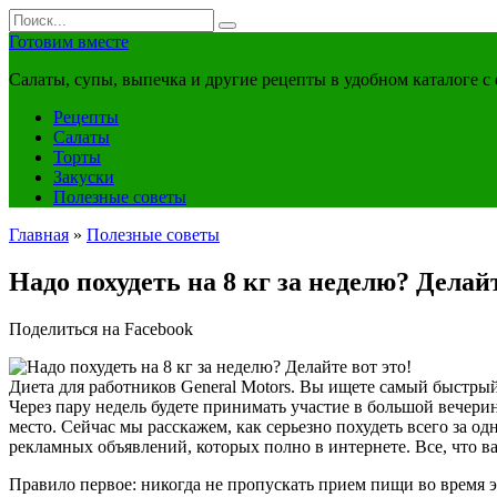
Перейти
Search
к
for:
Готовим вместе
контенту
Салаты, супы, выпечка и другие рецепты в удобном каталоге с
Рецепты
Салаты
Торты
Закуски
Полезные советы
Главная
»
Полезные советы
Надо похудеть на 8 кг за неделю? Делайт
Поделиться на Facebook
Диета для работников General Motors. Вы ищете самый быстрый
Через пару недель будете принимать участие в большой вечери
место. Сейчас мы расскажем, как серьезно похудеть всего за о
рекламных объявлений, которых полно в интернете. Все, что в
Правило первое: никогда не пропускать прием пищи во время э