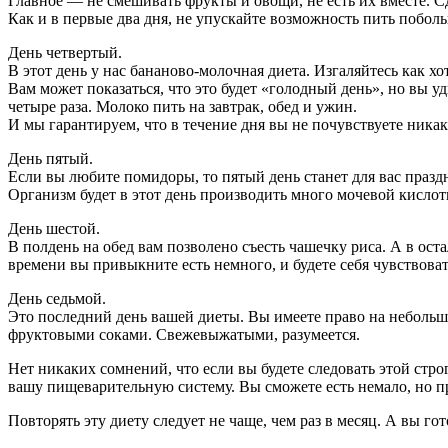
Главное — не смешивать фрукты и овощи, не есть их вместе. Сд
Как и в первые два дня, не упускайте возможность пить побол
День четвертый.
В этот день у нас бананово-молочная диета. Изгаляйтесь как хо
Вам может показаться, что это будет «голодный день», но вы у
четыре раза. Молоко пить на завтрак, обед и ужин.
И мы гарантируем, что в течение дня вы не почувствуете ника
День пятый.
Если вы любите помидоры, то пятый день станет для вас празд
Организм будет в этот день производить много мочевой кислот
День шестой.
В полдень на обед вам позволено съесть чашечку риса. А в ос
времени вы привыкните есть немного, и будете себя чувствоват
День седьмой.
Это последний день вашей диеты. Вы имеете право на небольшу
фруктовыми соками. Свежевыжатыми, разумеется.
Нет никаких сомнений, что если вы будете следовать этой строг
вашу пищеварительную систему. Вы сможете есть немало, но пр
Повторять эту диету следует не чаще, чем раз в месяц. А вы г