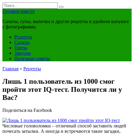
Перейти
Search
к
for:
Готовим вместе
контенту
Салаты, супы, выпечка и другие рецепты в удобном каталоге
с фотографиями.
Рецепты
Салаты
Торты
Закуски
Полезные советы
Главная
»
Рецепты
Лишь 1 пользователь из 1000 смог
пройти этот IQ-тест. Получится ли у
Вас?
Поделиться на Facebook
Числовые головоломки – отличный способ заставить людей
почесать затылки. А иногда и встречаются такие загадки,