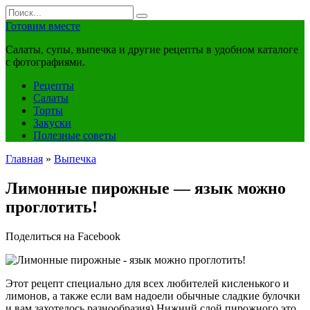
Перейти
Search
к
for:
Готовим вместе
контенту
Салаты, супы, выпечка и другие рецепты в удобном каталоге
с фотографиями.
Рецепты
Салаты
Торты
Закуски
Полезные советы
Главная
»
Выпечка
Лимонные пирожные — язык можно
проглотить!
Поделиться на Facebook
Этот рецепт специально для всех любителей кисленького и
лимонов, а также если вам надоели обычные сладкие булочки
и вам захотелось разнообразия) Нижний слой пирожного это