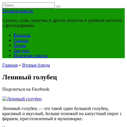
Перейти
Search
к
for:
Готовим вместе
контенту
Салаты, супы, выпечка и другие рецепты в удобном каталоге
с фотографиями.
Рецепты
Салаты
Торты
Закуски
Полезные советы
Главная
»
Вторые блюда
Ленивый голубец
Поделиться на Facebook
Ленивый голубец — это такой один большой голубец,
красивый и вкусный, больше похожий на капустный пирог с
фаршем, приготовленный в мультиварке.