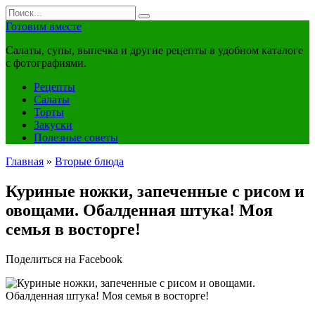
Перейти
Search
к
for:
Готовим вместе
контенту
Салаты, супы, выпечка и другие рецепты в удобном каталоге
с фотографиями.
Рецепты
Салаты
Торты
Закуски
Полезные советы
Главная
»
Вторые блюда
Куриные ножки, запеченные с рисом и
овощами. Обалденная штука! Моя
семья в восторге!
Поделиться на Facebook