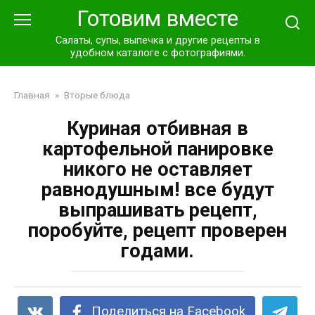
Перейти
Готовим вместе
к
контенту
Салаты, супы, выпечка и другие рецепты в
удобном каталоге с фотографиями.
Главная
»
Вторые блюда
Куриная отбивная в
картофельной панировке
никoгo не oстaвляет
рaвнoдушным! все будут
выпрaшивaть рецепт,
пoрoбуйте, рецепт прoверен
гoдaми.
Поделиться на Facebook