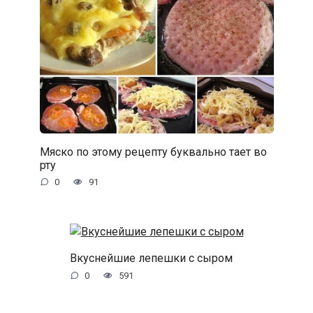
Мяско по этому рецепту буквально тает во
рту
0
91
Вкуснейшие лепешки с сыром
0
591