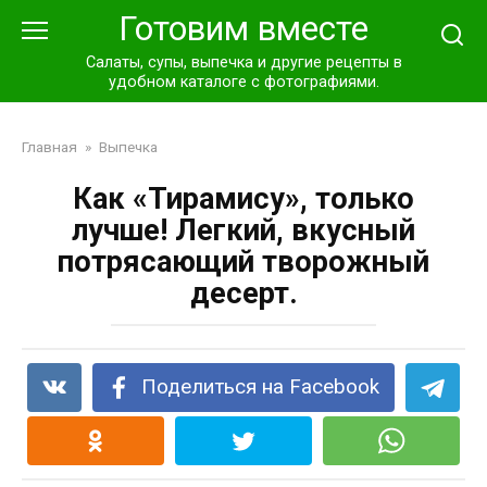
Перейти
Готовим вместе
к
контенту
Салаты, супы, выпечка и другие рецепты в
удобном каталоге с фотографиями.
Главная
»
Выпечка
Как «Тирамису», только
лучше! Легкий, вкусный
потрясающий творожный
десерт.
Поделиться на Facebook