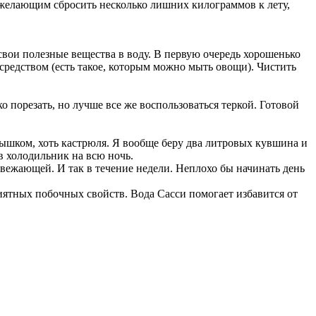
м желающим сбросить несколько лишних килограммов к лету,
 свои полезные вещества в воду. В первую очередь хорошенько
средством (есть такое, которым можно мыть овощи). Чистить
о порезать, но лучше все же воспользоваться теркой. Готовой
лышком, хоть кастрюля. Я вообще беру два литровых кувшина и
в холодильник на всю ночь.
освежающей. И так в течение недели. Неплохо бы начинать день
ятных побочных свойств. Вода Сасси помогает избавится от