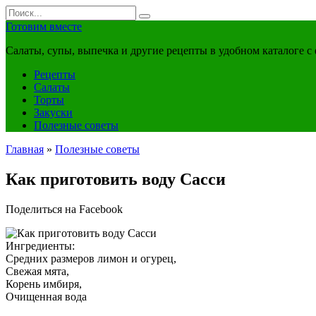
Перейти
Search
к
for:
Готовим вместе
контенту
Салаты, супы, выпечка и другие рецепты в удобном каталоге с
Рецепты
Салаты
Торты
Закуски
Полезные советы
Главная
»
Полезные советы
Как приготовить воду Сасси
Поделиться на Facebook
Ингредиенты:
Средних размеров лимон и огурец,
Свежая мята,
Корень имбиря,
Очищенная вода