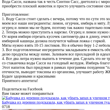
Вода Сасси, названа так в честь Синтии Сасс, диетолога с ми
приобрести плоский животик и просто улучшить состояние сво
Приготовление:
1. Воду Сасси стоит сделать с вечера, потому что по сути это
моем все наши ингредиенты: лимон, огурчик, имбирь и мяту. Л
огурец и лимон мы не будем, поэтому так важно тщательно по
2. Теперь можно приступить к нарезке. Огурец и лимон нужно 
От корня имбиря отрезать кусочек сантиметр-два в длину, очис
имбирной кашицы должна получится чайная ложка с горкой.
Мяты нужно взять 10-15 листиков. Но я обычно беру 1-2 небол
3. Все подготовленные ингредиенты закладываем в емкость об
делю продукты между ними. Заливаем все прохладной (в идеал
4. Все два литра нужно выпить в течение дня. Сделать это не 
со стаканчика воды Сасси на голодный желудок. Имбирь благот
Этот напиток был придуман в рамках программы похудения “пл
отечности, выводит токсины из организма, улучшает работу Ж
Будьте здоровыми и красивыми
Приятного аппетита!
Поделиться на Facebook
Вам также может понравиться
Бабушка из деревни подсказала, как убрать запах в уличном ту
0
718