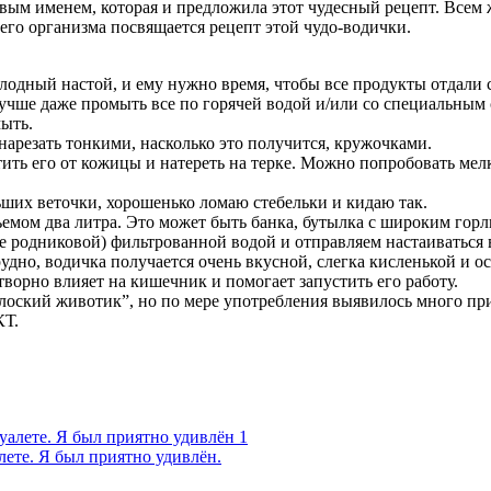
ровым именем, которая и предложила этот чудесный рецепт. Все
его организма посвящается рецепт этой чудо-водички.
 холодный настой, и ему нужно время, чтобы все продукты отдали
учше даже промыть все по горячей водой и/или со специальным 
мыть.
нарезать тонкими, насколько это получится, кружочками.
тить его от кожицы и натереть на терке. Можно попробовать мелк
ьших веточки, хорошенько ломаю стебельки и кидаю так.
ъемом два литра. Это может быть банка, бутылка с широким гор
е родниковой) фильтрованной водой и отправляем настаиваться 
трудно, водичка получается очень вкусной, слегка кисленькой и 
ворно влияет на кишечник и помогает запустить его работу.
оский животик”, но по мере употребления выявилось много при
КТ.
алете. Я был приятно удивлён.