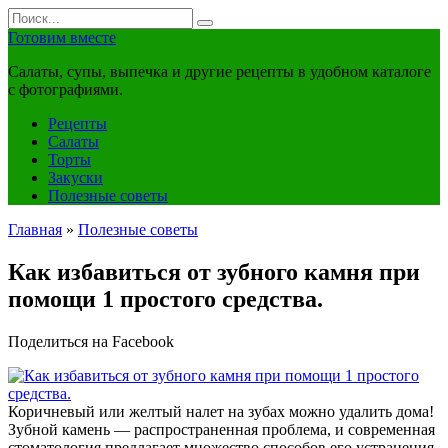
Перейти
Search
к
for:
Готовим вместе
контенту
Салаты, супы, выпечка и другие рецепты в удобном каталоге
с фотографиями.
Рецепты
Салаты
Торты
Закуски
Полезные советы
Главная
»
Полезные советы
Как избавиться от зубного камня при
помощи 1 простого средства.
Поделиться на Facebook
Коричневый или желтый налет на зубах можно удалить дома!
Зубной камень — распространенная проблема, и современная
стоматология предлагает множество способов его устранения.