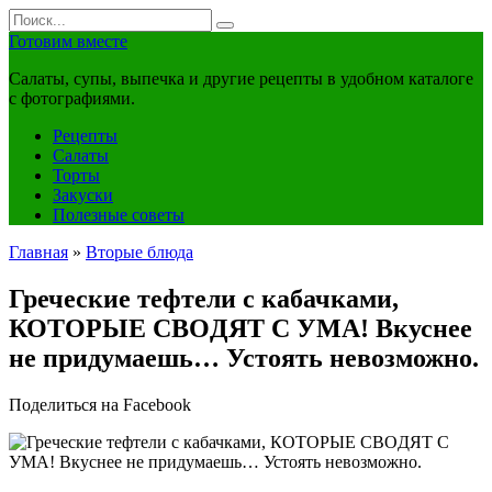
Перейти
Search
к
for:
Готовим вместе
контенту
Салаты, супы, выпечка и другие рецепты в удобном каталоге
с фотографиями.
Рецепты
Салаты
Торты
Закуски
Полезные советы
Главная
»
Вторые блюда
Греческие тефтели с кабачками,
КОТОPЫЕ CBOДЯТ С УMA! Bкуснeе
нe придумаешь… Устоять невозможно.
Поделиться на Facebook