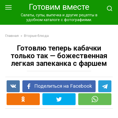
Перейти
Готовим вместе
к
контенту
Салаты, супы, выпечка и другие рецепты в
удобном каталоге с фотографиями.
Главная
»
Вторые блюда
Готовлю теперь кабачки
только так — божественная
легкая запеканка с фаршем
Поделиться на Facebook