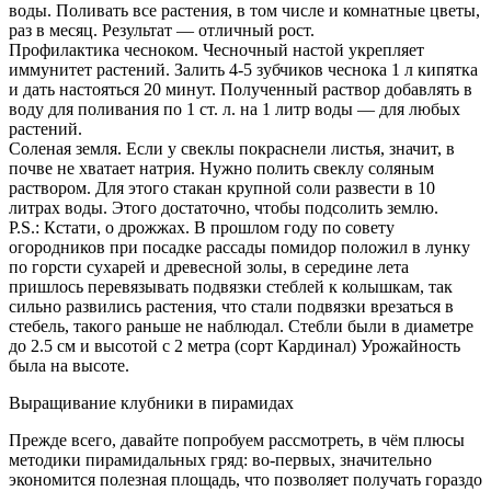
воды. Поливать все растения, в том числе и комнатные цветы,
раз в месяц. Результат — отличный рост.
Профилактика чесноком. Чесночный настой укрепляет
иммунитет растений. Залить 4-5 зубчиков чеснока 1 л кипятка
и дать настояться 20 минут. Полученный раствор добавлять в
воду для поливания по 1 ст. л. на 1 литр воды — для любых
растений.
Соленая земля. Если у свеклы покраснели листья, значит, в
почве не хватает натрия. Нужно полить свеклу соляным
раствором. Для этого стакан крупной соли развести в 10
литрах воды. Этого достаточно, чтобы подсолить землю.
P.S.: Кстати, о дрожжах. В прошлом году по совету
огородников при посадке рассады помидор положил в лунку
по горсти сухарей и древесной золы, в середине лета
пришлось перевязывать подвязки стеблей к колышкам, так
сильно развились растения, что стали подвязки врезаться в
стебель, такого раньше не наблюдал. Стебли были в диаметре
до 2.5 см и высотой с 2 метра (сорт Кардинал) Урожайность
была на высоте.
Выращивание клубники в пирамидах
Прежде всего, давайте попробуем рассмотреть, в чём плюсы
методики пирамидальных гряд: во-первых, значительно
экономится полезная площадь, что позволяет получать гораздо