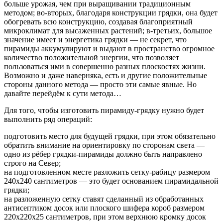
больше урожая, чем при выращивании традиционным
методом; во-вторых, благодаря конструкции грядки, она будет
обогревать всю конструкцию, создавая благоприятный
микроклимат для высаженных растений; в-третьих, большое
значение имеет и энергетика грядки — не секрет, что
пирамиды аккумулируют и выдают в пространство огромное
количество положительной энергии, что позволяет
пользоваться ими в совершенно разных плоскостях жизни.
Возможно и даже наверняка, есть и другие положительные
стороны данного метода — просто эти самые явные. Но
давайте перейдём к сути метода…
Для того, чтобы изготовить пирамиду-грядку нужно будет
выполнить ряд операций:
подготовить место для будущей грядки, при этом обязательно
обратить внимание на ориентировку по сторонам света —
одно из рёбер грядки-пирамиды должно быть направлено
строго на Север;
на подготовленном месте разложить сетку-рабицу размером
240х240 сантиметров — это будет основанием пирамидальной
грядки;
на разложенную сетку ставят сделанный из обработанных
антисептиком досок или плоского шифера короб размером
220х220х25 сантиметров, при этом верхнюю кромку досок