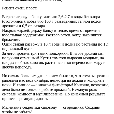
Рецепт очень прост:
В трехлитровую банку заливаю 2,6-2,7 л воды без хлора
(отстоянной), добавляю 100 г разведенных теплой водой
дрожжей и 0,5 ст. сахара.
Накрыв марлей, держу банку в тепле, время от времени
взбалтывая содержимое. Раствор готов, когда закончится
брожение.
Один стакан развожу в 10 л воды и поливаю растения по 1 л
под каждый куст.
За лето провела три таких подкормки. В итоге урожай мы
получили отменный! Кусты томатов выросли мощные, на
плодах не было ожогов, растения легко переносили жару и
любую непогоду.
Но самым большим удивлением было то, что томаты зрели и
радовали нас весь октябрь, несмотря на дожди и холодные
ночи. И главное — никакой фитофторы! Конечно, возможно,
дело было не только в работе дрожжей. Немалую роль
сыграли компост и мульчирование. Но конечный результат
принес огромную радость.
Маленькие секретики садоводу — огороднику. Сохрани,
чтобы не забыть!