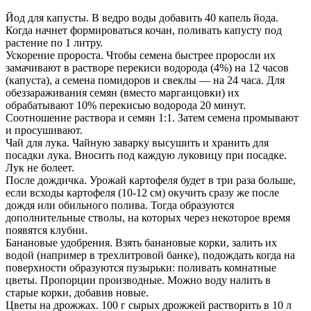
Йод для капусты. В ведро воды добавить 40 капель йода.
Когда начнет формироваться кочан, поливать капусту под
растение по 1 литру.
Ускорение пророста. Чтобы семена быстрее проросли их
замачивают в растворе перекиси водорода (4%) на 12 часов
(капуста), а семена помидоров и свеклы — на 24 часа. Для
обеззараживания семян (вместо марганцовки) их
обрабатывают 10% перекисью водорода 20 минут.
Соотношение раствора и семян 1:1. Затем семена промывают
и просушивают.
Чай для лука. Чайную заварку высушить и хранить для
посадки лука. Вносить под каждую луковицу при посадке.
Лук не болеет.
После дождичка. Урожай картофеля будет в три раза больше,
если всходы картофеля (10-12 см) окучить сразу же после
дождя или обильного полива. Тогда образуются
дополнительные стволы, на которых через некоторое время
появятся клубни.
Банановые удобрения. Взять банановые корки, залить их
водой (например в трехлитровой банке), подождать когда на
поверхности образуются пузырьки: поливать комнатные
цветы. Пропорции производные. Можно воду налить в
старые корки, добавив новые.
Цветы на дрожжах. 100 г сырых дрожжей растворить в 10 л