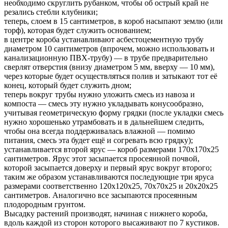
необходимо скруглить рубанком, чтобы об острый край не
резались стебли клубники;
теперь, слоем в 15 сантиметров, в короб насыпают землю (или
торф), которая будет служить основанием;
в центре короба устанавливают асбестоцементную трубу
диаметром 10 сантиметров (впрочем, можно использовать и
канализационную ПВХ-трубу) — в трубе предварительно
сверлят отверстия (внизу диаметром 5 мм, вверху — 10 мм),
через которые будет осуществляться полив и затыкают тот её
конец, который будет служить дном;
теперь вокруг трубы нужно уложить смесь из навоза и
компоста — смесь эту нужно укладывать конусообразно,
учитывая геометрическую форму грядки (после укладки смесь
нужно хорошенько утрамбовать и в дальнейшем следить,
чтобы она всегда поддерживалась влажной — помимо
питания, смесь эта будет ещё и согревать всю грядку);
устанавливается второй ярус — короб размерами 170х170х25
сантиметров. Ярус этот засыпается просеянной почвой,
которой засыпается доверху и первый ярус вокруг второго;
таким же образом устанавливаются последующие три яруса
размерами соответственно 120х120х25, 70х70х25 и 20х20х25
сантиметров. Аналогично все засыпаются просеянным
плодородным грунтом.
Высадку растений производят, начиная с нижнего короба,
вдоль каждой из сторон которого высаживают по 7 кустиков.