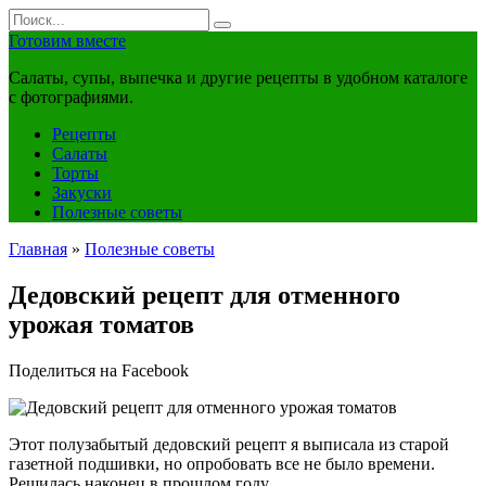
Перейти
Search
к
for:
Готовим вместе
контенту
Салаты, супы, выпечка и другие рецепты в удобном каталоге
с фотографиями.
Рецепты
Салаты
Торты
Закуски
Полезные советы
Главная
»
Полезные советы
Дедовский рецепт для отменного
урожая томатов
Поделиться на Facebook
Этот полузабытый дедовский рецепт я выписала из старой
газетной подшивки, но опробовать все не было времени.
Решилась наконец в прошлом году.