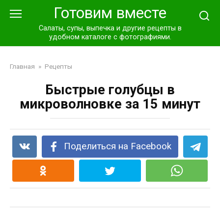
Перейти
Готовим вместе
к
контенту
Салаты, супы, выпечка и другие рецепты в
удобном каталоге с фотографиями.
Главная
»
Рецепты
Быстрые голубцы в
микроволновке за 15 минут
Поделиться на Facebook