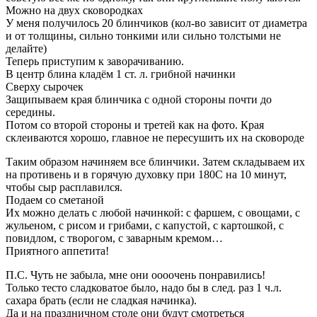
Можно на двух сковородках
У меня получилось 20 блинчиков (кол-во зависит от диаметра
и от толщины, сильно тонкими или сильно толстыми не
делайте)
Теперь приступим к заворачиванию.
В центр блина кладём 1 ст. л. грибной начинки
Сверху сырочек
Защипываем края блинчика с одной стороны почти до
середины.
Потом со второй стороны и третей как на фото. Края
склеиваются хорошо, главное не пересушить их на сковороде
Таким образом начиняем все блинчики. Затем складываем их
на противень и в горячую духовку при 180С на 10 минут,
чтобы сыр расплавился.
Подаем со сметаной
Их можно делать с любой начинкой: с фаршем, с овощами, с
жульеном, с рисом и грибами, с капустой, с картошкой, с
повидлом, с творогом, с заварным кремом…
Приятного аппетита!
П.С. Чуть не забыла, мне они оооочень понравились!
Только тесто сладковатое было, надо бы в след. раз 1 ч.л.
сахара брать (если не сладкая начинка).
Да и на праздничном столе они будут смотреться