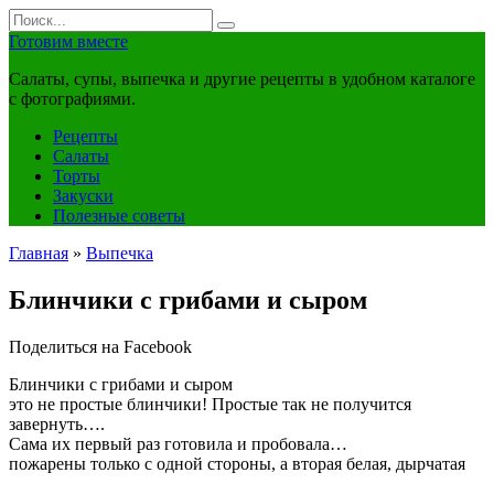
Перейти
Search
к
for:
Готовим вместе
контенту
Салаты, супы, выпечка и другие рецепты в удобном каталоге
с фотографиями.
Рецепты
Салаты
Торты
Закуски
Полезные советы
Главная
»
Выпечка
Блинчики с грибами и сыром
Поделиться на Facebook
Блинчики с грибами и сыром
это не простые блинчики! Простые так не получится
завернуть….
Сама их первый раз готовила и пробовала…
пожарены только с одной стороны, а вторая белая, дырчатая