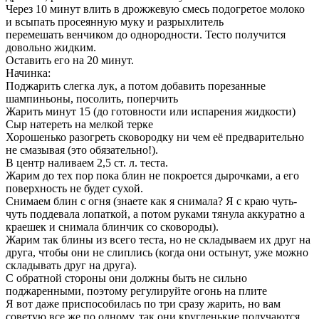
Через 10 минут влить в дрожжевую смесь подогретое молоко
и всыпать просеянную муку и разрыхлитель
перемешать венчиком до однородности. Тесто получится
довольно жидким.
Оставить его на 20 минут.
Начинка:
Поджарить слегка лук, а потом добавить порезанные
шампиньоны, посолить, поперчить
Жарить минут 15 (до готовности или испарения жидкости)
Сыр натереть на мелкой терке
Хорошенько разогреть сковородку ни чем её предварительно
не смазывая (это обязательно!).
В центр наливаем 2,5 ст. л. теста.
Жарим до тех пор пока блин не покроется дырочками, а его
поверхность не будет сухой.
Снимаем блин с огня (знаете как я снимала? Я с краю чуть-
чуть поддевала лопаткой, а потом руками тянула аккуратно а
краешек и снимала блинчик со сковороды).
Жарим так блины из всего теста, но не складываем их друг на
друга, чтобы они не слиплись (когда они остынут, уже можно
складывать друг на друга).
С обратной стороны они должны быть не сильно
поджаренными, поэтому регулируйте огонь на плите
Я вот даже приспособилась по три сразу жарить, но вам
советую все же по одному, так они кругленькие получаются.